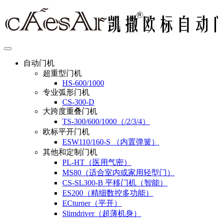
自动门机
超重型门机
HS-600/1000
专业弧形门机
CS-300-D
大跨度重叠门机
TS-300/600/1000（/2/3/4）
欧标平开门机
ESW110/160-S （内置弹簧）
其他和定制门机
PL-HT（医用气密）
MS80（适合室内或家用轻型门）
CS-SL300-B 平移门机（智能）
ES200（精细数控多功能）
ECturner（平开）
Slimdriver（超薄机身）