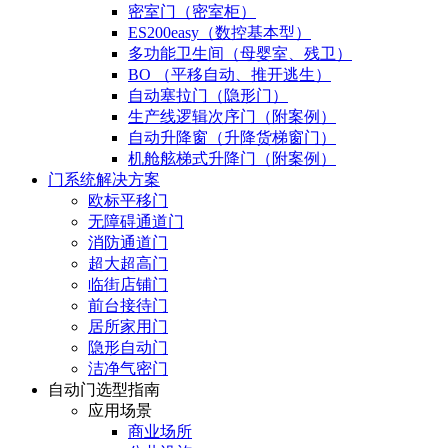
密室门（密室柜）
ES200easy（数控基本型）
多功能卫生间（母婴室、残卫）
BO （平移自动、推开逃生）
自动塞拉门（隐形门）
生产线逻辑次序门（附案例）
自动升降窗（升降货梯窗门）
机舱舷梯式升降门（附案例）
门系统解决方案
欧标平移门
无障碍通道门
消防通道门
超大超高门
临街店铺门
前台接待门
居所家用门
隐形自动门
洁净气密门
自动门选型指南
应用场景
商业场所