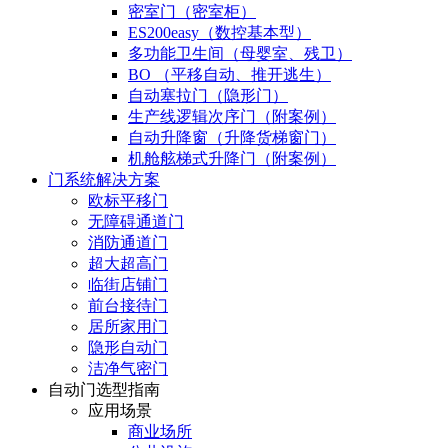
密室门（密室柜）
ES200easy（数控基本型）
多功能卫生间（母婴室、残卫）
BO （平移自动、推开逃生）
自动塞拉门（隐形门）
生产线逻辑次序门（附案例）
自动升降窗（升降货梯窗门）
机舱舷梯式升降门（附案例）
门系统解决方案
欧标平移门
无障碍通道门
消防通道门
超大超高门
临街店铺门
前台接待门
居所家用门
隐形自动门
洁净气密门
自动门选型指南
应用场景
商业场所