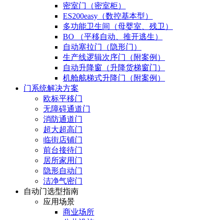
密室门（密室柜）
ES200easy（数控基本型）
多功能卫生间（母婴室、残卫）
BO （平移自动、推开逃生）
自动塞拉门（隐形门）
生产线逻辑次序门（附案例）
自动升降窗（升降货梯窗门）
机舱舷梯式升降门（附案例）
门系统解决方案
欧标平移门
无障碍通道门
消防通道门
超大超高门
临街店铺门
前台接待门
居所家用门
隐形自动门
洁净气密门
自动门选型指南
应用场景
商业场所