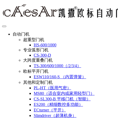
自动门机
超重型门机
HS-600/1000
专业弧形门机
CS-300-D
大跨度重叠门机
TS-300/600/1000（/2/3/4）
欧标平开门机
ESW110/160-S （内置弹簧）
其他和定制门机
PL-HT（医用气密）
MS80（适合室内或家用轻型门）
CS-SL300-B 平移门机（智能）
ES200（精细数控多功能）
ECturner（平开）
Slimdriver（超薄机身）