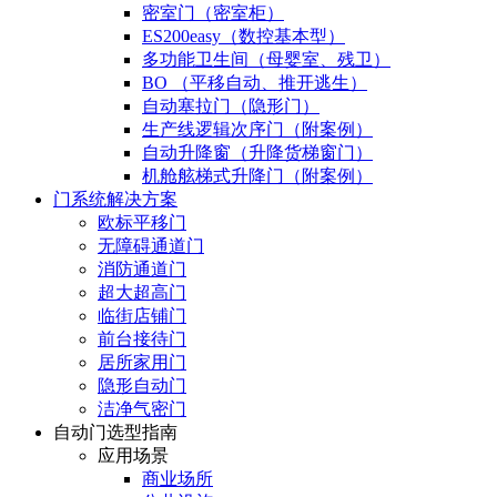
密室门（密室柜）
ES200easy（数控基本型）
多功能卫生间（母婴室、残卫）
BO （平移自动、推开逃生）
自动塞拉门（隐形门）
生产线逻辑次序门（附案例）
自动升降窗（升降货梯窗门）
机舱舷梯式升降门（附案例）
门系统解决方案
欧标平移门
无障碍通道门
消防通道门
超大超高门
临街店铺门
前台接待门
居所家用门
隐形自动门
洁净气密门
自动门选型指南
应用场景
商业场所