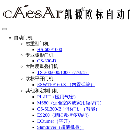
自动门机
超重型门机
HS-600/1000
专业弧形门机
CS-300-D
大跨度重叠门机
TS-300/600/1000（/2/3/4）
欧标平开门机
ESW110/160-S （内置弹簧）
其他和定制门机
PL-HT（医用气密）
MS80（适合室内或家用轻型门）
CS-SL300-B 平移门机（智能）
ES200（精细数控多功能）
ECturner（平开）
Slimdriver（超薄机身）