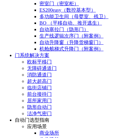
密室门（密室柜）
ES200easy（数控基本型）
多功能卫生间（母婴室、残卫）
BO （平移自动、推开逃生）
自动塞拉门（隐形门）
生产线逻辑次序门（附案例）
自动升降窗（升降货梯窗门）
机舱舷梯式升降门（附案例）
门系统解决方案
欧标平移门
无障碍通道门
消防通道门
超大超高门
临街店铺门
前台接待门
居所家用门
隐形自动门
洁净气密门
自动门选型指南
应用场景
商业场所