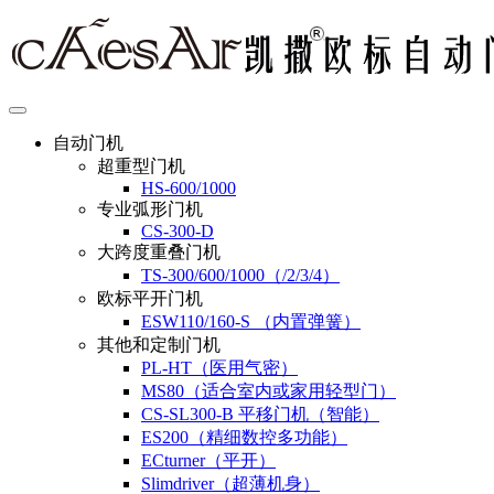
自动门机
超重型门机
HS-600/1000
专业弧形门机
CS-300-D
大跨度重叠门机
TS-300/600/1000（/2/3/4）
欧标平开门机
ESW110/160-S （内置弹簧）
其他和定制门机
PL-HT（医用气密）
MS80（适合室内或家用轻型门）
CS-SL300-B 平移门机（智能）
ES200（精细数控多功能）
ECturner（平开）
Slimdriver（超薄机身）