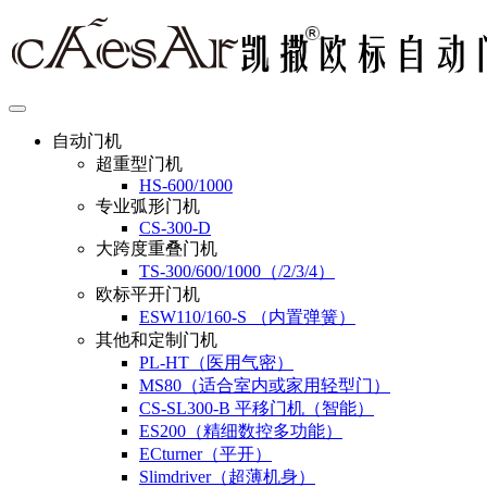
自动门机
超重型门机
HS-600/1000
专业弧形门机
CS-300-D
大跨度重叠门机
TS-300/600/1000（/2/3/4）
欧标平开门机
ESW110/160-S （内置弹簧）
其他和定制门机
PL-HT（医用气密）
MS80（适合室内或家用轻型门）
CS-SL300-B 平移门机（智能）
ES200（精细数控多功能）
ECturner（平开）
Slimdriver（超薄机身）