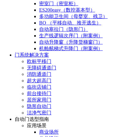
密室门（密室柜）
ES200easy（数控基本型）
多功能卫生间（母婴室、残卫）
BO （平移自动、推开逃生）
自动塞拉门（隐形门）
生产线逻辑次序门（附案例）
自动升降窗（升降货梯窗门）
机舱舷梯式升降门（附案例）
门系统解决方案
欧标平移门
无障碍通道门
消防通道门
超大超高门
临街店铺门
前台接待门
居所家用门
隐形自动门
洁净气密门
自动门选型指南
应用场景
商业场所