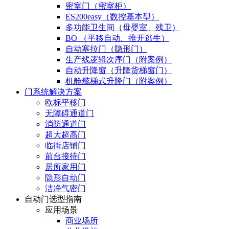
密室门（密室柜）
ES200easy（数控基本型）
多功能卫生间（母婴室、残卫）
BO （平移自动、推开逃生）
自动塞拉门（隐形门）
生产线逻辑次序门（附案例）
自动升降窗（升降货梯窗门）
机舱舷梯式升降门（附案例）
门系统解决方案
欧标平移门
无障碍通道门
消防通道门
超大超高门
临街店铺门
前台接待门
居所家用门
隐形自动门
洁净气密门
自动门选型指南
应用场景
商业场所