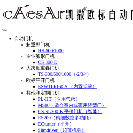
自动门机
超重型门机
HS-600/1000
专业弧形门机
CS-300-D
大跨度重叠门机
TS-300/600/1000（/2/3/4）
欧标平开门机
ESW110/160-S （内置弹簧）
其他和定制门机
PL-HT（医用气密）
MS80（适合室内或家用轻型门）
CS-SL300-B 平移门机（智能）
ES200（精细数控多功能）
ECturner（平开）
Slimdriver（超薄机身）