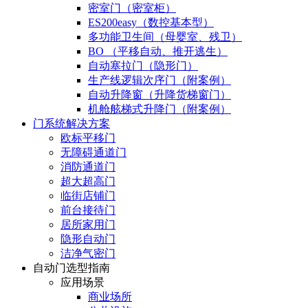
密室门（密室柜）
ES200easy（数控基本型）
多功能卫生间（母婴室、残卫）
BO （平移自动、推开逃生）
自动塞拉门（隐形门）
生产线逻辑次序门（附案例）
自动升降窗（升降货梯窗门）
机舱舷梯式升降门（附案例）
门系统解决方案
欧标平移门
无障碍通道门
消防通道门
超大超高门
临街店铺门
前台接待门
居所家用门
隐形自动门
洁净气密门
自动门选型指南
应用场景
商业场所