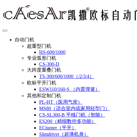
自动门机
超重型门机
HS-600/1000
专业弧形门机
CS-300-D
大跨度重叠门机
TS-300/600/1000（/2/3/4）
欧标平开门机
ESW110/160-S （内置弹簧）
其他和定制门机
PL-HT（医用气密）
MS80（适合室内或家用轻型门）
CS-SL300-B 平移门机（智能）
ES200（精细数控多功能）
ECturner（平开）
Slimdriver（超薄机身）