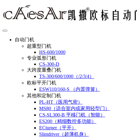
自动门机
超重型门机
HS-600/1000
专业弧形门机
CS-300-D
大跨度重叠门机
TS-300/600/1000（/2/3/4）
欧标平开门机
ESW110/160-S （内置弹簧）
其他和定制门机
PL-HT（医用气密）
MS80（适合室内或家用轻型门）
CS-SL300-B 平移门机（智能）
ES200（精细数控多功能）
ECturner（平开）
Slimdriver（超薄机身）