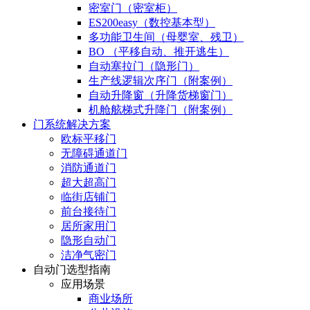
密室门（密室柜）
ES200easy（数控基本型）
多功能卫生间（母婴室、残卫）
BO （平移自动、推开逃生）
自动塞拉门（隐形门）
生产线逻辑次序门（附案例）
自动升降窗（升降货梯窗门）
机舱舷梯式升降门（附案例）
门系统解决方案
欧标平移门
无障碍通道门
消防通道门
超大超高门
临街店铺门
前台接待门
居所家用门
隐形自动门
洁净气密门
自动门选型指南
应用场景
商业场所