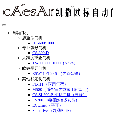
自动门机
超重型门机
HS-600/1000
专业弧形门机
CS-300-D
大跨度重叠门机
TS-300/600/1000（/2/3/4）
欧标平开门机
ESW110/160-S （内置弹簧）
其他和定制门机
PL-HT（医用气密）
MS80（适合室内或家用轻型门）
CS-SL300-B 平移门机（智能）
ES200（精细数控多功能）
ECturner（平开）
Slimdriver（超薄机身）