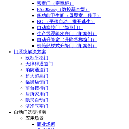
密室门（密室柜）
ES200easy（数控基本型）
多功能卫生间（母婴室、残卫）
BO （平移自动、推开逃生）
自动塞拉门（隐形门）
生产线逻辑次序门（附案例）
自动升降窗（升降货梯窗门）
机舱舷梯式升降门（附案例）
门系统解决方案
欧标平移门
无障碍通道门
消防通道门
超大超高门
临街店铺门
前台接待门
居所家用门
隐形自动门
洁净气密门
自动门选型指南
应用场景
商业场所