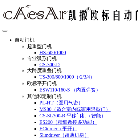
自动门机
超重型门机
HS-600/1000
专业弧形门机
CS-300-D
大跨度重叠门机
TS-300/600/1000（/2/3/4）
欧标平开门机
ESW110/160-S （内置弹簧）
其他和定制门机
PL-HT（医用气密）
MS80（适合室内或家用轻型门）
CS-SL300-B 平移门机（智能）
ES200（精细数控多功能）
ECturner（平开）
Slimdriver（超薄机身）