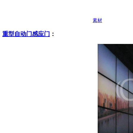
素材
重型自动门
感应门
：