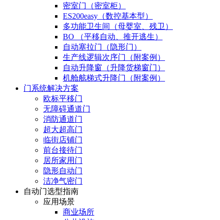
密室门（密室柜）
ES200easy（数控基本型）
多功能卫生间（母婴室、残卫）
BO （平移自动、推开逃生）
自动塞拉门（隐形门）
生产线逻辑次序门（附案例）
自动升降窗（升降货梯窗门）
机舱舷梯式升降门（附案例）
门系统解决方案
欧标平移门
无障碍通道门
消防通道门
超大超高门
临街店铺门
前台接待门
居所家用门
隐形自动门
洁净气密门
自动门选型指南
应用场景
商业场所