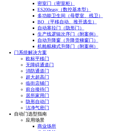
密室门（密室柜）
ES200easy（数控基本型）
多功能卫生间（母婴室、残卫）
BO （平移自动、推开逃生）
自动塞拉门（隐形门）
生产线逻辑次序门（附案例）
自动升降窗（升降货梯窗门）
机舱舷梯式升降门（附案例）
门系统解决方案
欧标平移门
无障碍通道门
消防通道门
超大超高门
临街店铺门
前台接待门
居所家用门
隐形自动门
洁净气密门
自动门选型指南
应用场景
商业场所