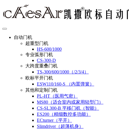
自动门机
超重型门机
HS-600/1000
专业弧形门机
CS-300-D
大跨度重叠门机
TS-300/600/1000（/2/3/4）
欧标平开门机
ESW110/160-S （内置弹簧）
其他和定制门机
PL-HT（医用气密）
MS80（适合室内或家用轻型门）
CS-SL300-B 平移门机（智能）
ES200（精细数控多功能）
ECturner（平开）
Slimdriver（超薄机身）