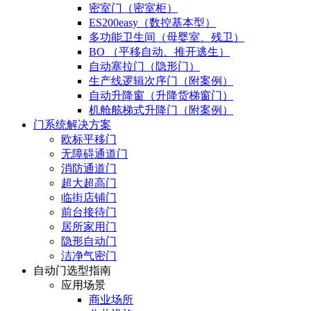
密室门（密室柜）
ES200easy（数控基本型）
多功能卫生间（母婴室、残卫）
BO （平移自动、推开逃生）
自动塞拉门（隐形门）
生产线逻辑次序门（附案例）
自动升降窗（升降货梯窗门）
机舱舷梯式升降门（附案例）
门系统解决方案
欧标平移门
无障碍通道门
消防通道门
超大超高门
临街店铺门
前台接待门
居所家用门
隐形自动门
洁净气密门
自动门选型指南
应用场景
商业场所