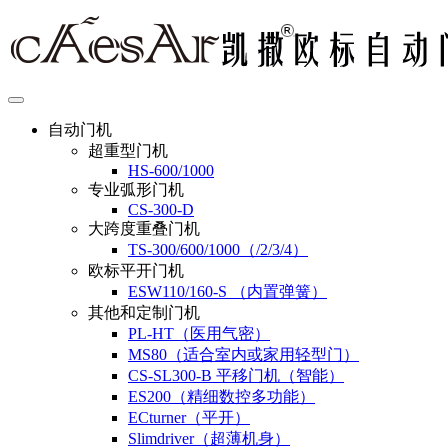
自动门机
超重型门机
HS-600/1000
专业弧形门机
CS-300-D
大跨度重叠门机
TS-300/600/1000（/2/3/4）
欧标平开门机
ESW110/160-S （内置弹簧）
其他和定制门机
PL-HT（医用气密）
MS80（适合室内或家用轻型门）
CS-SL300-B 平移门机（智能）
ES200（精细数控多功能）
ECturner（平开）
Slimdriver（超薄机身）