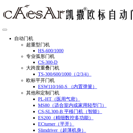
自动门机
超重型门机
HS-600/1000
专业弧形门机
CS-300-D
大跨度重叠门机
TS-300/600/1000（/2/3/4）
欧标平开门机
ESW110/160-S （内置弹簧）
其他和定制门机
PL-HT（医用气密）
MS80（适合室内或家用轻型门）
CS-SL300-B 平移门机（智能）
ES200（精细数控多功能）
ECturner（平开）
Slimdriver（超薄机身）