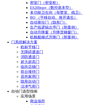
密室门（密室柜）
ES200easy（数控基本型）
多功能卫生间（母婴室、残卫）
BO （平移自动、推开逃生）
自动塞拉门（隐形门）
生产线逻辑次序门（附案例）
自动升降窗（升降货梯窗门）
机舱舷梯式升降门（附案例）
门系统解决方案
欧标平移门
无障碍通道门
消防通道门
超大超高门
临街店铺门
前台接待门
居所家用门
隐形自动门
洁净气密门
自动门选型指南
应用场景
商业场所