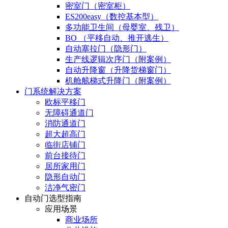
密室门（密室柜）
ES200easy（数控基本型）
多功能卫生间（母婴室、残卫）
BO （平移自动、推开逃生）
自动塞拉门（隐形门）
生产线逻辑次序门（附案例）
自动升降窗（升降货梯窗门）
机舱舷梯式升降门（附案例）
门系统解决方案
欧标平移门
无障碍通道门
消防通道门
超大超高门
临街店铺门
前台接待门
居所家用门
隐形自动门
洁净气密门
自动门选型指南
应用场景
商业场所