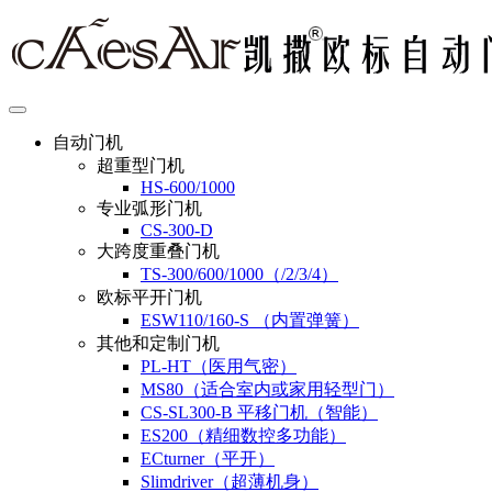
自动门机
超重型门机
HS-600/1000
专业弧形门机
CS-300-D
大跨度重叠门机
TS-300/600/1000（/2/3/4）
欧标平开门机
ESW110/160-S （内置弹簧）
其他和定制门机
PL-HT（医用气密）
MS80（适合室内或家用轻型门）
CS-SL300-B 平移门机（智能）
ES200（精细数控多功能）
ECturner（平开）
Slimdriver（超薄机身）