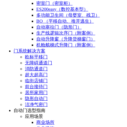
密室门（密室柜）
ES200easy（数控基本型）
多功能卫生间（母婴室、残卫）
BO （平移自动、推开逃生）
自动塞拉门（隐形门）
生产线逻辑次序门（附案例）
自动升降窗（升降货梯窗门）
机舱舷梯式升降门（附案例）
门系统解决方案
欧标平移门
无障碍通道门
消防通道门
超大超高门
临街店铺门
前台接待门
居所家用门
隐形自动门
洁净气密门
自动门选型指南
应用场景
商业场所