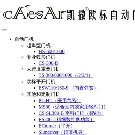
自动门机
超重型门机
HS-600/1000
专业弧形门机
CS-300-D
大跨度重叠门机
TS-300/600/1000（/2/3/4）
欧标平开门机
ESW110/160-S （内置弹簧）
其他和定制门机
PL-HT（医用气密）
MS80（适合室内或家用轻型门）
CS-SL300-B 平移门机（智能）
ES200（精细数控多功能）
ECturner（平开）
Slimdriver（超薄机身）