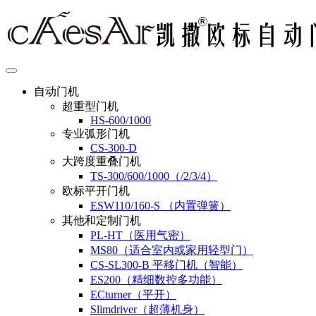
自动门机
超重型门机
HS-600/1000
专业弧形门机
CS-300-D
大跨度重叠门机
TS-300/600/1000（/2/3/4）
欧标平开门机
ESW110/160-S （内置弹簧）
其他和定制门机
PL-HT（医用气密）
MS80（适合室内或家用轻型门）
CS-SL300-B 平移门机（智能）
ES200（精细数控多功能）
ECturner（平开）
Slimdriver（超薄机身）