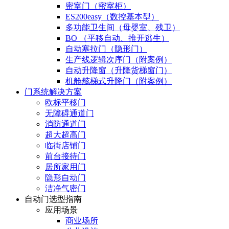
密室门（密室柜）
ES200easy（数控基本型）
多功能卫生间（母婴室、残卫）
BO （平移自动、推开逃生）
自动塞拉门（隐形门）
生产线逻辑次序门（附案例）
自动升降窗（升降货梯窗门）
机舱舷梯式升降门（附案例）
门系统解决方案
欧标平移门
无障碍通道门
消防通道门
超大超高门
临街店铺门
前台接待门
居所家用门
隐形自动门
洁净气密门
自动门选型指南
应用场景
商业场所