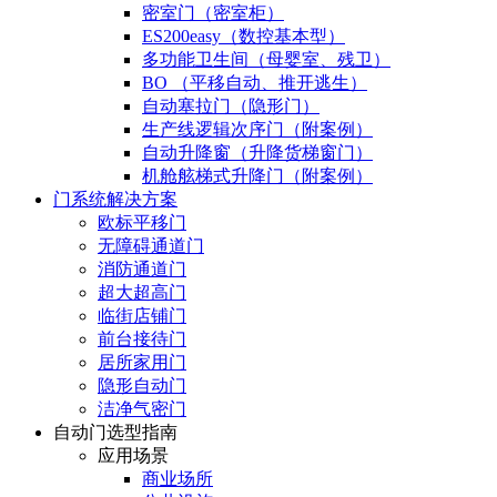
密室门（密室柜）
ES200easy（数控基本型）
多功能卫生间（母婴室、残卫）
BO （平移自动、推开逃生）
自动塞拉门（隐形门）
生产线逻辑次序门（附案例）
自动升降窗（升降货梯窗门）
机舱舷梯式升降门（附案例）
门系统解决方案
欧标平移门
无障碍通道门
消防通道门
超大超高门
临街店铺门
前台接待门
居所家用门
隐形自动门
洁净气密门
自动门选型指南
应用场景
商业场所