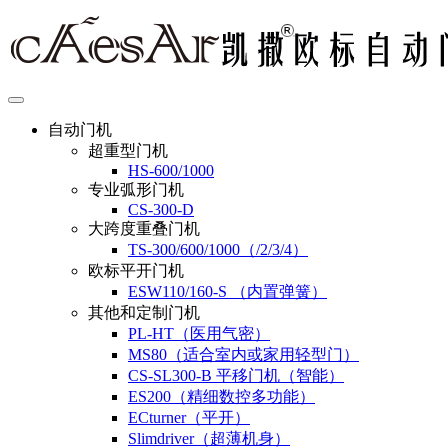
自动门机
超重型门机
HS-600/1000
专业弧形门机
CS-300-D
大跨度重叠门机
TS-300/600/1000（/2/3/4）
欧标平开门机
ESW110/160-S （内置弹簧）
其他和定制门机
PL-HT（医用气密）
MS80（适合室内或家用轻型门）
CS-SL300-B 平移门机（智能）
ES200（精细数控多功能）
ECturner（平开）
Slimdriver（超薄机身）