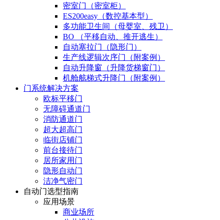
密室门（密室柜）
ES200easy（数控基本型）
多功能卫生间（母婴室、残卫）
BO （平移自动、推开逃生）
自动塞拉门（隐形门）
生产线逻辑次序门（附案例）
自动升降窗（升降货梯窗门）
机舱舷梯式升降门（附案例）
门系统解决方案
欧标平移门
无障碍通道门
消防通道门
超大超高门
临街店铺门
前台接待门
居所家用门
隐形自动门
洁净气密门
自动门选型指南
应用场景
商业场所