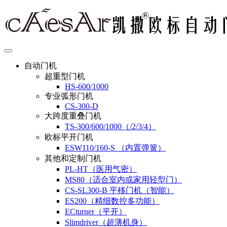
自动门机
超重型门机
HS-600/1000
专业弧形门机
CS-300-D
大跨度重叠门机
TS-300/600/1000（/2/3/4）
欧标平开门机
ESW110/160-S （内置弹簧）
其他和定制门机
PL-HT（医用气密）
MS80（适合室内或家用轻型门）
CS-SL300-B 平移门机（智能）
ES200（精细数控多功能）
ECturner（平开）
Slimdriver（超薄机身）