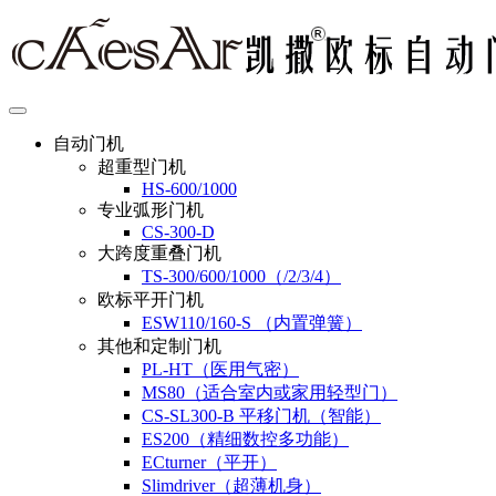
自动门机
超重型门机
HS-600/1000
专业弧形门机
CS-300-D
大跨度重叠门机
TS-300/600/1000（/2/3/4）
欧标平开门机
ESW110/160-S （内置弹簧）
其他和定制门机
PL-HT（医用气密）
MS80（适合室内或家用轻型门）
CS-SL300-B 平移门机（智能）
ES200（精细数控多功能）
ECturner（平开）
Slimdriver（超薄机身）