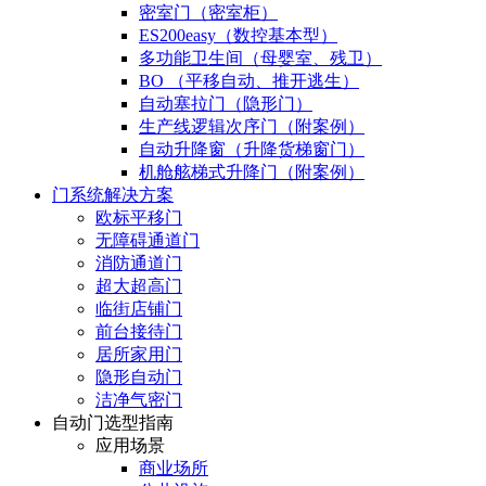
密室门（密室柜）
ES200easy（数控基本型）
多功能卫生间（母婴室、残卫）
BO （平移自动、推开逃生）
自动塞拉门（隐形门）
生产线逻辑次序门（附案例）
自动升降窗（升降货梯窗门）
机舱舷梯式升降门（附案例）
门系统解决方案
欧标平移门
无障碍通道门
消防通道门
超大超高门
临街店铺门
前台接待门
居所家用门
隐形自动门
洁净气密门
自动门选型指南
应用场景
商业场所