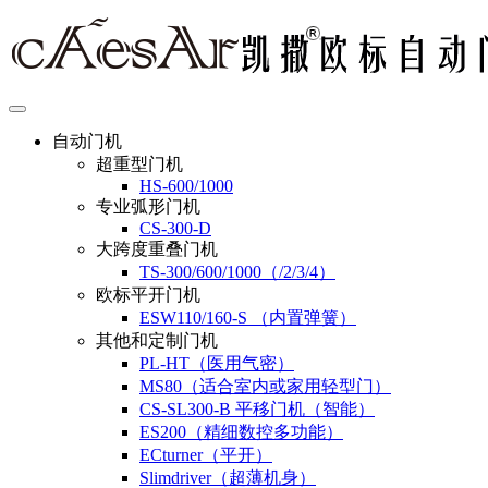
自动门机
超重型门机
HS-600/1000
专业弧形门机
CS-300-D
大跨度重叠门机
TS-300/600/1000（/2/3/4）
欧标平开门机
ESW110/160-S （内置弹簧）
其他和定制门机
PL-HT（医用气密）
MS80（适合室内或家用轻型门）
CS-SL300-B 平移门机（智能）
ES200（精细数控多功能）
ECturner（平开）
Slimdriver（超薄机身）