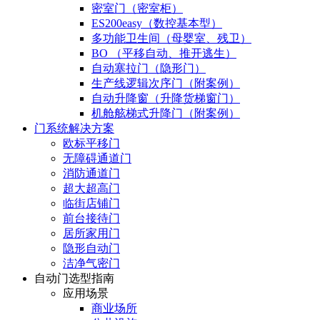
密室门（密室柜）
ES200easy（数控基本型）
多功能卫生间（母婴室、残卫）
BO （平移自动、推开逃生）
自动塞拉门（隐形门）
生产线逻辑次序门（附案例）
自动升降窗（升降货梯窗门）
机舱舷梯式升降门（附案例）
门系统解决方案
欧标平移门
无障碍通道门
消防通道门
超大超高门
临街店铺门
前台接待门
居所家用门
隐形自动门
洁净气密门
自动门选型指南
应用场景
商业场所