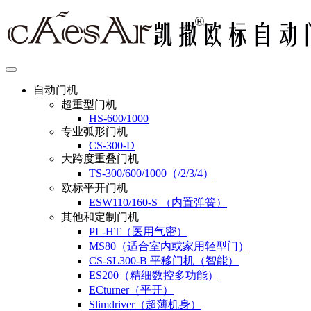
自动门机
超重型门机
HS-600/1000
专业弧形门机
CS-300-D
大跨度重叠门机
TS-300/600/1000（/2/3/4）
欧标平开门机
ESW110/160-S （内置弹簧）
其他和定制门机
PL-HT（医用气密）
MS80（适合室内或家用轻型门）
CS-SL300-B 平移门机（智能）
ES200（精细数控多功能）
ECturner（平开）
Slimdriver（超薄机身）