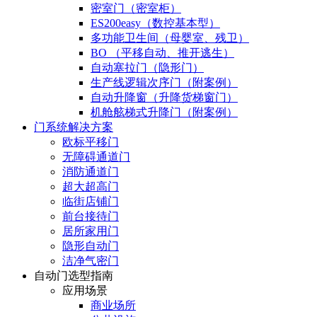
密室门（密室柜）
ES200easy（数控基本型）
多功能卫生间（母婴室、残卫）
BO （平移自动、推开逃生）
自动塞拉门（隐形门）
生产线逻辑次序门（附案例）
自动升降窗（升降货梯窗门）
机舱舷梯式升降门（附案例）
门系统解决方案
欧标平移门
无障碍通道门
消防通道门
超大超高门
临街店铺门
前台接待门
居所家用门
隐形自动门
洁净气密门
自动门选型指南
应用场景
商业场所