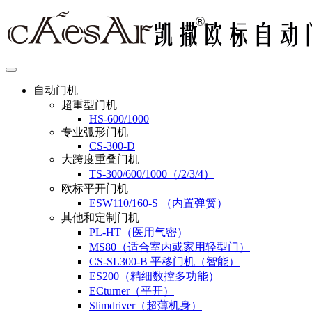
自动门机
超重型门机
HS-600/1000
专业弧形门机
CS-300-D
大跨度重叠门机
TS-300/600/1000（/2/3/4）
欧标平开门机
ESW110/160-S （内置弹簧）
其他和定制门机
PL-HT（医用气密）
MS80（适合室内或家用轻型门）
CS-SL300-B 平移门机（智能）
ES200（精细数控多功能）
ECturner（平开）
Slimdriver（超薄机身）