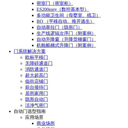
密室门（密室柜）
ES200easy（数控基本型）
多功能卫生间（母婴室、残卫）
BO （平移自动、推开逃生）
自动塞拉门（隐形门）
生产线逻辑次序门（附案例）
自动升降窗（升降货梯窗门）
机舱舷梯式升降门（附案例）
门系统解决方案
欧标平移门
无障碍通道门
消防通道门
超大超高门
临街店铺门
前台接待门
居所家用门
隐形自动门
洁净气密门
自动门选型指南
应用场景
商业场所