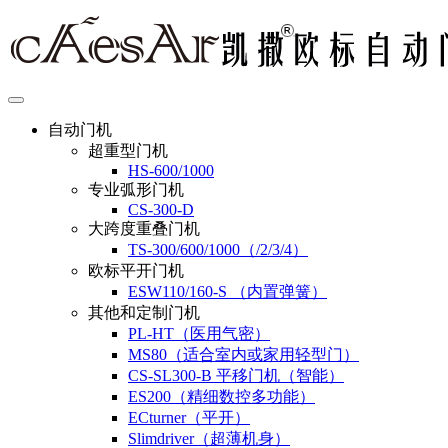
自动门机
超重型门机
HS-600/1000
专业弧形门机
CS-300-D
大跨度重叠门机
TS-300/600/1000（/2/3/4）
欧标平开门机
ESW110/160-S （内置弹簧）
其他和定制门机
PL-HT（医用气密）
MS80（适合室内或家用轻型门）
CS-SL300-B 平移门机（智能）
ES200（精细数控多功能）
ECturner（平开）
Slimdriver（超薄机身）