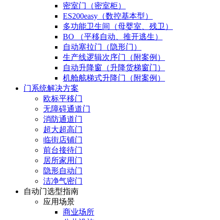
密室门（密室柜）
ES200easy（数控基本型）
多功能卫生间（母婴室、残卫）
BO （平移自动、推开逃生）
自动塞拉门（隐形门）
生产线逻辑次序门（附案例）
自动升降窗（升降货梯窗门）
机舱舷梯式升降门（附案例）
门系统解决方案
欧标平移门
无障碍通道门
消防通道门
超大超高门
临街店铺门
前台接待门
居所家用门
隐形自动门
洁净气密门
自动门选型指南
应用场景
商业场所