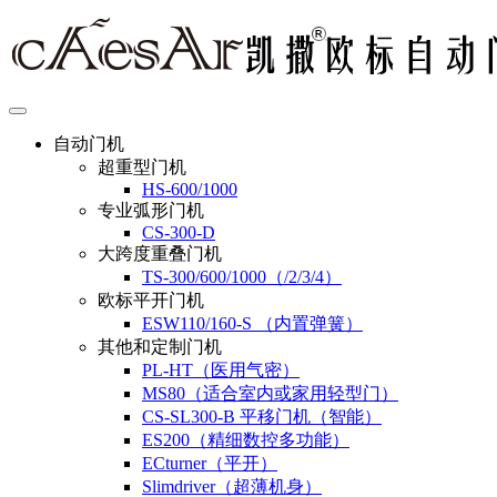
自动门机
超重型门机
HS-600/1000
专业弧形门机
CS-300-D
大跨度重叠门机
TS-300/600/1000（/2/3/4）
欧标平开门机
ESW110/160-S （内置弹簧）
其他和定制门机
PL-HT（医用气密）
MS80（适合室内或家用轻型门）
CS-SL300-B 平移门机（智能）
ES200（精细数控多功能）
ECturner（平开）
Slimdriver（超薄机身）