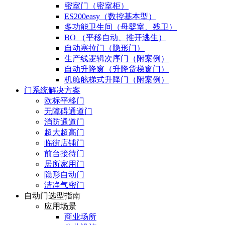
密室门（密室柜）
ES200easy（数控基本型）
多功能卫生间（母婴室、残卫）
BO （平移自动、推开逃生）
自动塞拉门（隐形门）
生产线逻辑次序门（附案例）
自动升降窗（升降货梯窗门）
机舱舷梯式升降门（附案例）
门系统解决方案
欧标平移门
无障碍通道门
消防通道门
超大超高门
临街店铺门
前台接待门
居所家用门
隐形自动门
洁净气密门
自动门选型指南
应用场景
商业场所