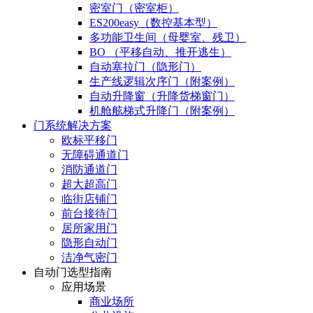
密室门（密室柜）
ES200easy（数控基本型）
多功能卫生间（母婴室、残卫）
BO （平移自动、推开逃生）
自动塞拉门（隐形门）
生产线逻辑次序门（附案例）
自动升降窗（升降货梯窗门）
机舱舷梯式升降门（附案例）
门系统解决方案
欧标平移门
无障碍通道门
消防通道门
超大超高门
临街店铺门
前台接待门
居所家用门
隐形自动门
洁净气密门
自动门选型指南
应用场景
商业场所