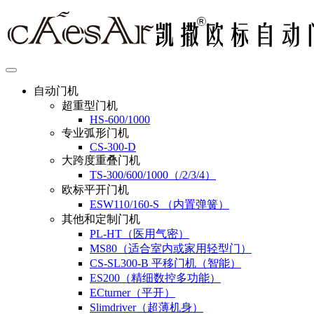
自动门机
超重型门机
HS-600/1000
专业弧形门机
CS-300-D
大跨度重叠门机
TS-300/600/1000（/2/3/4）
欧标平开门机
ESW110/160-S （内置弹簧）
其他和定制门机
PL-HT（医用气密）
MS80（适合室内或家用轻型门）
CS-SL300-B 平移门机（智能）
ES200（精细数控多功能）
ECturner（平开）
Slimdriver（超薄机身）