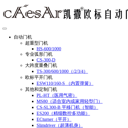
自动门机
超重型门机
HS-600/1000
专业弧形门机
CS-300-D
大跨度重叠门机
TS-300/600/1000（/2/3/4）
欧标平开门机
ESW110/160-S （内置弹簧）
其他和定制门机
PL-HT（医用气密）
MS80（适合室内或家用轻型门）
CS-SL300-B 平移门机（智能）
ES200（精细数控多功能）
ECturner（平开）
Slimdriver（超薄机身）