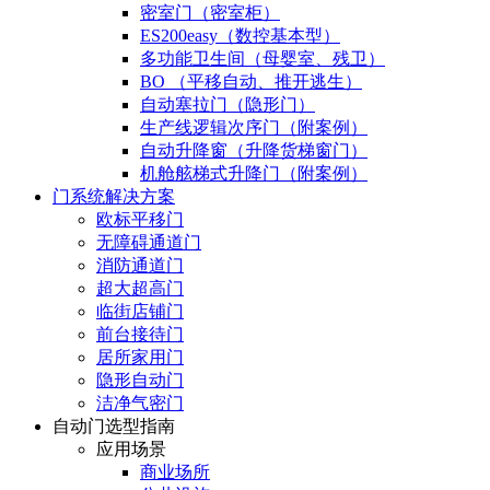
密室门（密室柜）
ES200easy（数控基本型）
多功能卫生间（母婴室、残卫）
BO （平移自动、推开逃生）
自动塞拉门（隐形门）
生产线逻辑次序门（附案例）
自动升降窗（升降货梯窗门）
机舱舷梯式升降门（附案例）
门系统解决方案
欧标平移门
无障碍通道门
消防通道门
超大超高门
临街店铺门
前台接待门
居所家用门
隐形自动门
洁净气密门
自动门选型指南
应用场景
商业场所