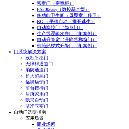
密室门（密室柜）
ES200easy（数控基本型）
多功能卫生间（母婴室、残卫）
BO （平移自动、推开逃生）
自动塞拉门（隐形门）
生产线逻辑次序门（附案例）
自动升降窗（升降货梯窗门）
机舱舷梯式升降门（附案例）
门系统解决方案
欧标平移门
无障碍通道门
消防通道门
超大超高门
临街店铺门
前台接待门
居所家用门
隐形自动门
洁净气密门
自动门选型指南
应用场景
商业场所