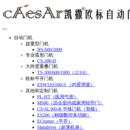
自动门机
超重型门机
HS-600/1000
专业弧形门机
CS-300-D
大跨度重叠门机
TS-300/600/1000（/2/3/4）
欧标平开门机
ESW110/160-S （内置弹簧）
其他和定制门机
PL-HT（医用气密）
MS80（适合室内或家用轻型门）
CS-SL300-B 平移门机（智能）
ES200（精细数控多功能）
ECturner（平开）
Slimdriver（超薄机身）