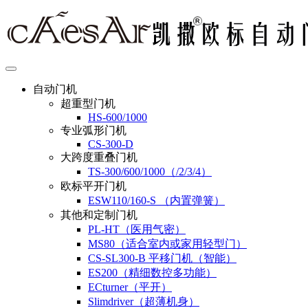
自动门机
超重型门机
HS-600/1000
专业弧形门机
CS-300-D
大跨度重叠门机
TS-300/600/1000（/2/3/4）
欧标平开门机
ESW110/160-S （内置弹簧）
其他和定制门机
PL-HT（医用气密）
MS80（适合室内或家用轻型门）
CS-SL300-B 平移门机（智能）
ES200（精细数控多功能）
ECturner（平开）
Slimdriver（超薄机身）