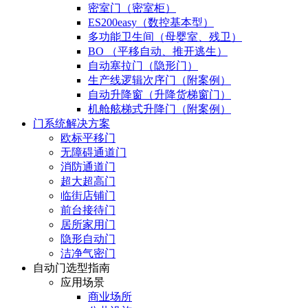
密室门（密室柜）
ES200easy（数控基本型）
多功能卫生间（母婴室、残卫）
BO （平移自动、推开逃生）
自动塞拉门（隐形门）
生产线逻辑次序门（附案例）
自动升降窗（升降货梯窗门）
机舱舷梯式升降门（附案例）
门系统解决方案
欧标平移门
无障碍通道门
消防通道门
超大超高门
临街店铺门
前台接待门
居所家用门
隐形自动门
洁净气密门
自动门选型指南
应用场景
商业场所