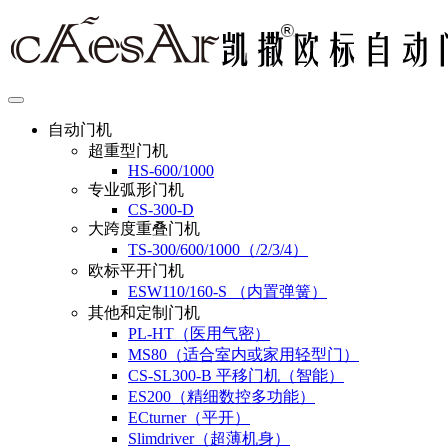
自动门机
超重型门机
HS-600/1000
专业弧形门机
CS-300-D
大跨度重叠门机
TS-300/600/1000（/2/3/4）
欧标平开门机
ESW110/160-S （内置弹簧）
其他和定制门机
PL-HT（医用气密）
MS80（适合室内或家用轻型门）
CS-SL300-B 平移门机（智能）
ES200（精细数控多功能）
ECturner（平开）
Slimdriver（超薄机身）