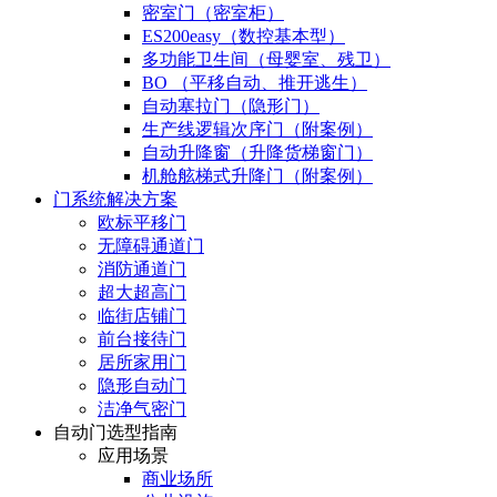
密室门（密室柜）
ES200easy（数控基本型）
多功能卫生间（母婴室、残卫）
BO （平移自动、推开逃生）
自动塞拉门（隐形门）
生产线逻辑次序门（附案例）
自动升降窗（升降货梯窗门）
机舱舷梯式升降门（附案例）
门系统解决方案
欧标平移门
无障碍通道门
消防通道门
超大超高门
临街店铺门
前台接待门
居所家用门
隐形自动门
洁净气密门
自动门选型指南
应用场景
商业场所