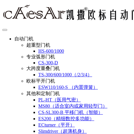
自动门机
超重型门机
HS-600/1000
专业弧形门机
CS-300-D
大跨度重叠门机
TS-300/600/1000（/2/3/4）
欧标平开门机
ESW110/160-S （内置弹簧）
其他和定制门机
PL-HT（医用气密）
MS80（适合室内或家用轻型门）
CS-SL300-B 平移门机（智能）
ES200（精细数控多功能）
ECturner（平开）
Slimdriver（超薄机身）