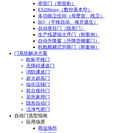
密室门（密室柜）
ES200easy（数控基本型）
多功能卫生间（母婴室、残卫）
BO （平移自动、推开逃生）
自动塞拉门（隐形门）
生产线逻辑次序门（附案例）
自动升降窗（升降货梯窗门）
机舱舷梯式升降门（附案例）
门系统解决方案
欧标平移门
无障碍通道门
消防通道门
超大超高门
临街店铺门
前台接待门
居所家用门
隐形自动门
洁净气密门
自动门选型指南
应用场景
商业场所