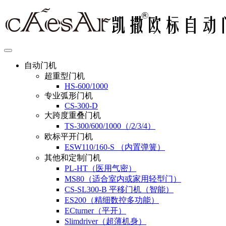
自动门机
超重型门机
HS-600/1000
专业弧形门机
CS-300-D
大跨度重叠门机
TS-300/600/1000（/2/3/4）
欧标平开门机
ESW110/160-S （内置弹簧）
其他和定制门机
PL-HT（医用气密）
MS80（适合室内或家用轻型门）
CS-SL300-B 平移门机（智能）
ES200（精细数控多功能）
ECturner（平开）
Slimdriver（超薄机身）