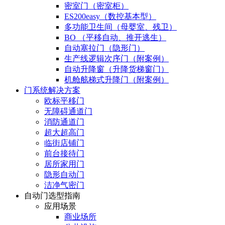
密室门（密室柜）
ES200easy（数控基本型）
多功能卫生间（母婴室、残卫）
BO （平移自动、推开逃生）
自动塞拉门（隐形门）
生产线逻辑次序门（附案例）
自动升降窗（升降货梯窗门）
机舱舷梯式升降门（附案例）
门系统解决方案
欧标平移门
无障碍通道门
消防通道门
超大超高门
临街店铺门
前台接待门
居所家用门
隐形自动门
洁净气密门
自动门选型指南
应用场景
商业场所