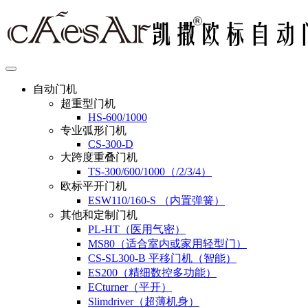
自动门机
超重型门机
HS-600/1000
专业弧形门机
CS-300-D
大跨度重叠门机
TS-300/600/1000（/2/3/4）
欧标平开门机
ESW110/160-S （内置弹簧）
其他和定制门机
PL-HT（医用气密）
MS80（适合室内或家用轻型门）
CS-SL300-B 平移门机（智能）
ES200（精细数控多功能）
ECturner（平开）
Slimdriver（超薄机身）