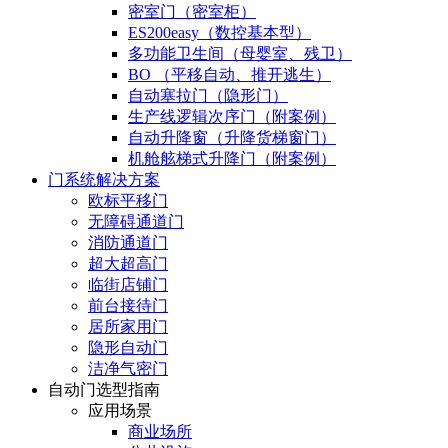
密室门（密室柜）
ES200easy（数控基本型）
多功能卫生间（母婴室、残卫）
BO （平移自动、推开逃生）
自动塞拉门（隐形门）
生产线逻辑次序门（附案例）
自动升降窗（升降货梯窗门）
机舱舷梯式升降门（附案例）
门系统解决方案
欧标平移门
无障碍通道门
消防通道门
超大超高门
临街店铺门
前台接待门
居所家用门
隐形自动门
洁净气密门
自动门选型指南
应用场景
商业场所