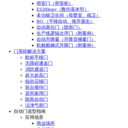
密室门（密室柜）
ES200easy（数控基本型）
多功能卫生间（母婴室、残卫）
BO （平移自动、推开逃生）
自动塞拉门（隐形门）
生产线逻辑次序门（附案例）
自动升降窗（升降货梯窗门）
机舱舷梯式升降门（附案例）
门系统解决方案
欧标平移门
无障碍通道门
消防通道门
超大超高门
临街店铺门
前台接待门
居所家用门
隐形自动门
洁净气密门
自动门选型指南
应用场景
商业场所