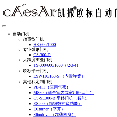
自动门机
超重型门机
HS-600/1000
专业弧形门机
CS-300-D
大跨度重叠门机
TS-300/600/1000（/2/3/4）
欧标平开门机
ESW110/160-S （内置弹簧）
其他和定制门机
PL-HT（医用气密）
MS80（适合室内或家用轻型门）
CS-SL300-B 平移门机（智能）
ES200（精细数控多功能）
ECturner（平开）
Slimdriver（超薄机身）