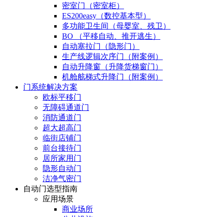
密室门（密室柜）
ES200easy（数控基本型）
多功能卫生间（母婴室、残卫）
BO （平移自动、推开逃生）
自动塞拉门（隐形门）
生产线逻辑次序门（附案例）
自动升降窗（升降货梯窗门）
机舱舷梯式升降门（附案例）
门系统解决方案
欧标平移门
无障碍通道门
消防通道门
超大超高门
临街店铺门
前台接待门
居所家用门
隐形自动门
洁净气密门
自动门选型指南
应用场景
商业场所