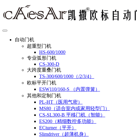
自动门机
超重型门机
HS-600/1000
专业弧形门机
CS-300-D
大跨度重叠门机
TS-300/600/1000（/2/3/4）
欧标平开门机
ESW110/160-S （内置弹簧）
其他和定制门机
PL-HT（医用气密）
MS80（适合室内或家用轻型门）
CS-SL300-B 平移门机（智能）
ES200（精细数控多功能）
ECturner（平开）
Slimdriver（超薄机身）