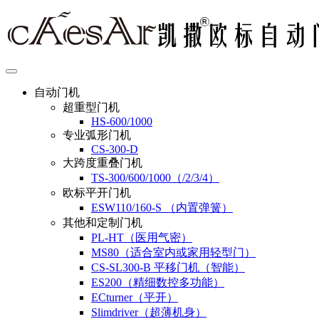
自动门机
超重型门机
HS-600/1000
专业弧形门机
CS-300-D
大跨度重叠门机
TS-300/600/1000（/2/3/4）
欧标平开门机
ESW110/160-S （内置弹簧）
其他和定制门机
PL-HT（医用气密）
MS80（适合室内或家用轻型门）
CS-SL300-B 平移门机（智能）
ES200（精细数控多功能）
ECturner（平开）
Slimdriver（超薄机身）