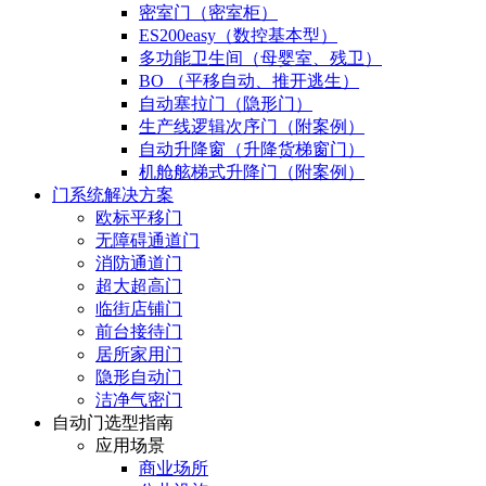
密室门（密室柜）
ES200easy（数控基本型）
多功能卫生间（母婴室、残卫）
BO （平移自动、推开逃生）
自动塞拉门（隐形门）
生产线逻辑次序门（附案例）
自动升降窗（升降货梯窗门）
机舱舷梯式升降门（附案例）
门系统解决方案
欧标平移门
无障碍通道门
消防通道门
超大超高门
临街店铺门
前台接待门
居所家用门
隐形自动门
洁净气密门
自动门选型指南
应用场景
商业场所