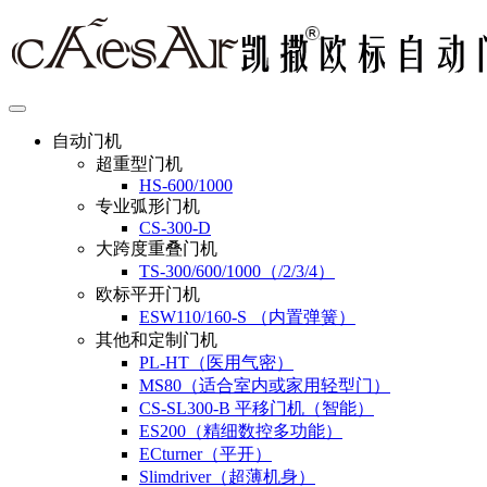
自动门机
超重型门机
HS-600/1000
专业弧形门机
CS-300-D
大跨度重叠门机
TS-300/600/1000（/2/3/4）
欧标平开门机
ESW110/160-S （内置弹簧）
其他和定制门机
PL-HT（医用气密）
MS80（适合室内或家用轻型门）
CS-SL300-B 平移门机（智能）
ES200（精细数控多功能）
ECturner（平开）
Slimdriver（超薄机身）