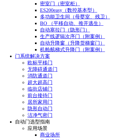
密室门（密室柜）
ES200easy（数控基本型）
多功能卫生间（母婴室、残卫）
BO （平移自动、推开逃生）
自动塞拉门（隐形门）
生产线逻辑次序门（附案例）
自动升降窗（升降货梯窗门）
机舱舷梯式升降门（附案例）
门系统解决方案
欧标平移门
无障碍通道门
消防通道门
超大超高门
临街店铺门
前台接待门
居所家用门
隐形自动门
洁净气密门
自动门选型指南
应用场景
商业场所