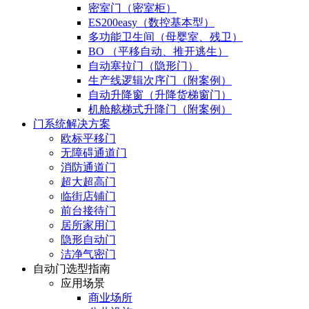
密室门（密室柜）
ES200easy（数控基本型）
多功能卫生间（母婴室、残卫）
BO （平移自动、推开逃生）
自动塞拉门（隐形门）
生产线逻辑次序门（附案例）
自动升降窗（升降货梯窗门）
机舱舷梯式升降门（附案例）
门系统解决方案
欧标平移门
无障碍通道门
消防通道门
超大超高门
临街店铺门
前台接待门
居所家用门
隐形自动门
洁净气密门
自动门选型指南
应用场景
商业场所