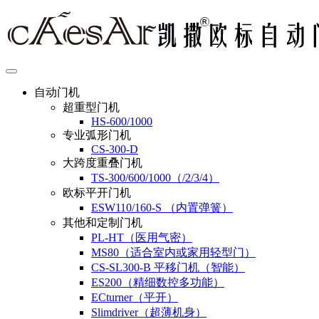
自动门机
超重型门机
HS-600/1000
专业弧形门机
CS-300-D
大跨度重叠门机
TS-300/600/1000（/2/3/4）
欧标平开门机
ESW110/160-S （内置弹簧）
其他和定制门机
PL-HT（医用气密）
MS80（适合室内或家用轻型门）
CS-SL300-B 平移门机（智能）
ES200（精细数控多功能）
ECturner（平开）
Slimdriver（超薄机身）