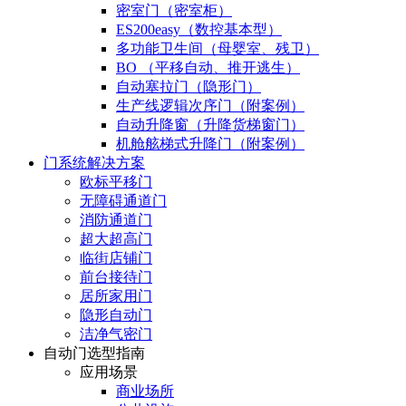
密室门（密室柜）
ES200easy（数控基本型）
多功能卫生间（母婴室、残卫）
BO （平移自动、推开逃生）
自动塞拉门（隐形门）
生产线逻辑次序门（附案例）
自动升降窗（升降货梯窗门）
机舱舷梯式升降门（附案例）
门系统解决方案
欧标平移门
无障碍通道门
消防通道门
超大超高门
临街店铺门
前台接待门
居所家用门
隐形自动门
洁净气密门
自动门选型指南
应用场景
商业场所