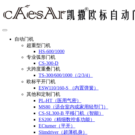
自动门机
超重型门机
HS-600/1000
专业弧形门机
CS-300-D
大跨度重叠门机
TS-300/600/1000（/2/3/4）
欧标平开门机
ESW110/160-S （内置弹簧）
其他和定制门机
PL-HT（医用气密）
MS80（适合室内或家用轻型门）
CS-SL300-B 平移门机（智能）
ES200（精细数控多功能）
ECturner（平开）
Slimdriver（超薄机身）