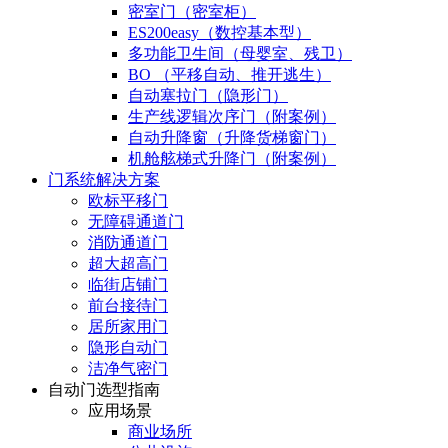
密室门（密室柜）
ES200easy（数控基本型）
多功能卫生间（母婴室、残卫）
BO （平移自动、推开逃生）
自动塞拉门（隐形门）
生产线逻辑次序门（附案例）
自动升降窗（升降货梯窗门）
机舱舷梯式升降门（附案例）
门系统解决方案
欧标平移门
无障碍通道门
消防通道门
超大超高门
临街店铺门
前台接待门
居所家用门
隐形自动门
洁净气密门
自动门选型指南
应用场景
商业场所