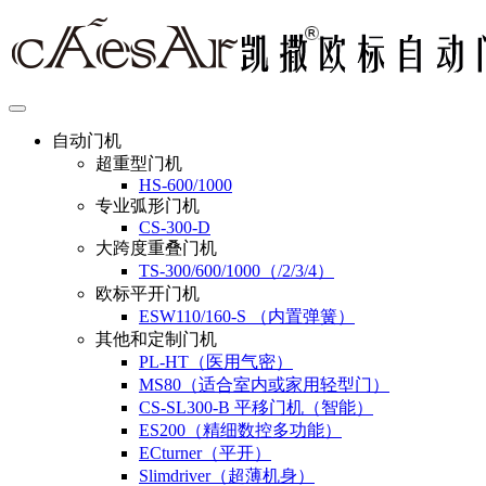
自动门机
超重型门机
HS-600/1000
专业弧形门机
CS-300-D
大跨度重叠门机
TS-300/600/1000（/2/3/4）
欧标平开门机
ESW110/160-S （内置弹簧）
其他和定制门机
PL-HT（医用气密）
MS80（适合室内或家用轻型门）
CS-SL300-B 平移门机（智能）
ES200（精细数控多功能）
ECturner（平开）
Slimdriver（超薄机身）