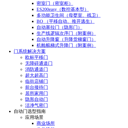
密室门（密室柜）
ES200easy（数控基本型）
多功能卫生间（母婴室、残卫）
BO （平移自动、推开逃生）
自动塞拉门（隐形门）
生产线逻辑次序门（附案例）
自动升降窗（升降货梯窗门）
机舱舷梯式升降门（附案例）
门系统解决方案
欧标平移门
无障碍通道门
消防通道门
超大超高门
临街店铺门
前台接待门
居所家用门
隐形自动门
洁净气密门
自动门选型指南
应用场景
商业场所