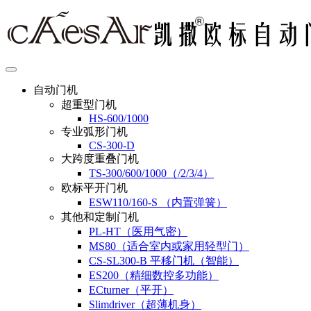
自动门机
超重型门机
HS-600/1000
专业弧形门机
CS-300-D
大跨度重叠门机
TS-300/600/1000（/2/3/4）
欧标平开门机
ESW110/160-S （内置弹簧）
其他和定制门机
PL-HT（医用气密）
MS80（适合室内或家用轻型门）
CS-SL300-B 平移门机（智能）
ES200（精细数控多功能）
ECturner（平开）
Slimdriver（超薄机身）