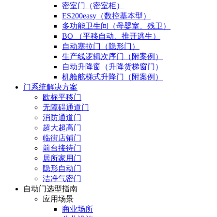
密室门（密室柜）
ES200easy（数控基本型）
多功能卫生间（母婴室、残卫）
BO （平移自动、推开逃生）
自动塞拉门（隐形门）
生产线逻辑次序门（附案例）
自动升降窗（升降货梯窗门）
机舱舷梯式升降门（附案例）
门系统解决方案
欧标平移门
无障碍通道门
消防通道门
超大超高门
临街店铺门
前台接待门
居所家用门
隐形自动门
洁净气密门
自动门选型指南
应用场景
商业场所