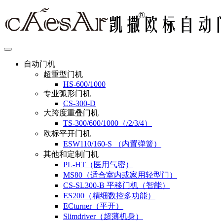
自动门机
超重型门机
HS-600/1000
专业弧形门机
CS-300-D
大跨度重叠门机
TS-300/600/1000（/2/3/4）
欧标平开门机
ESW110/160-S （内置弹簧）
其他和定制门机
PL-HT（医用气密）
MS80（适合室内或家用轻型门）
CS-SL300-B 平移门机（智能）
ES200（精细数控多功能）
ECturner（平开）
Slimdriver（超薄机身）