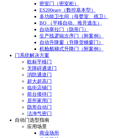
密室门（密室柜）
ES200easy（数控基本型）
多功能卫生间（母婴室、残卫）
BO （平移自动、推开逃生）
自动塞拉门（隐形门）
生产线逻辑次序门（附案例）
自动升降窗（升降货梯窗门）
机舱舷梯式升降门（附案例）
门系统解决方案
欧标平移门
无障碍通道门
消防通道门
超大超高门
临街店铺门
前台接待门
居所家用门
隐形自动门
洁净气密门
自动门选型指南
应用场景
商业场所