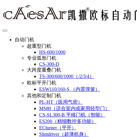
自动门机
超重型门机
HS-600/1000
专业弧形门机
CS-300-D
大跨度重叠门机
TS-300/600/1000（/2/3/4）
欧标平开门机
ESW110/160-S （内置弹簧）
其他和定制门机
PL-HT（医用气密）
MS80（适合室内或家用轻型门）
CS-SL300-B 平移门机（智能）
ES200（精细数控多功能）
ECturner（平开）
Slimdriver（超薄机身）